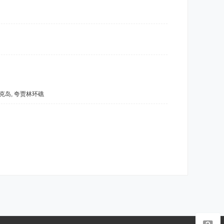
威托克岛, 夸贾林环礁