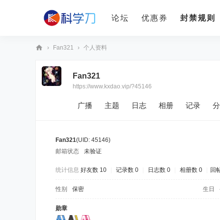
论坛
优惠券
封禁规则
›
Fan321
›
个人资料
科
Fan321
学
https://www.kxdao.vip/?45146
刀
广播
主题
日志
相册
记录
分
Fan321
(UID: 45146)
邮箱状态
未验证
统计信息
好友数 10
|
记录数 0
|
日志数 0
|
相册数 0
|
回帖
性别
保密
生日
勋章