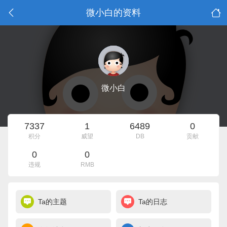
微小白的资料
微小白
7337
1
6489
0
积分
威望
DB
贡献
0
0
违规
RMB
Ta的主题
Ta的日志