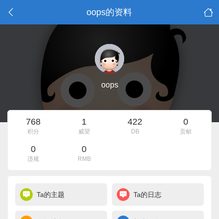
oops的资料
oops
768
1
422
0
积分
威望
DB
贡献
0
0
违规
RMB
Ta的主题
Ta的日志