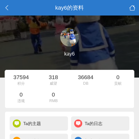
kay6的资料
kay6
37594
318
36684
0
积分
威望
DB
贡献
0
0
违规
RMB
Ta的主题
Ta的日志