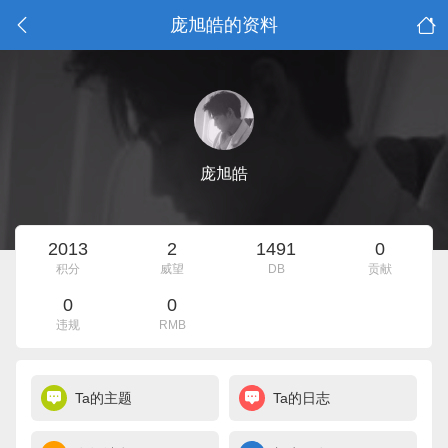
庞旭皓的资料
庞旭皓
2013
2
1491
0
积分
威望
DB
贡献
0
0
违规
RMB
Ta的主题
Ta的日志