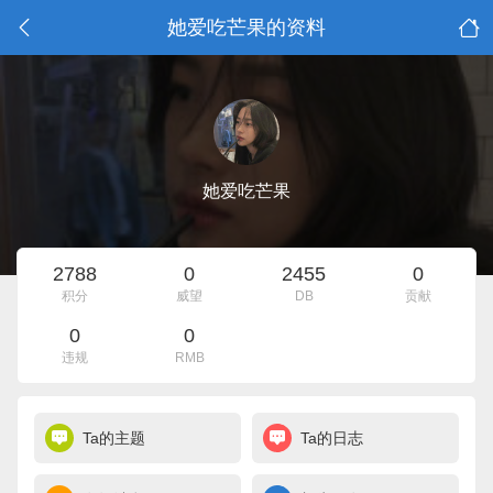
她爱吃芒果的资料
她爱吃芒果
2788
0
2455
0
积分
威望
DB
贡献
0
0
违规
RMB
Ta的主题
Ta的日志