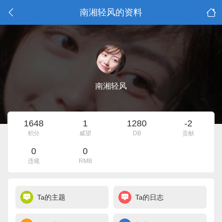
南湘轻风的资料
南湘轻风
1648
1
1280
-2
积分
威望
DB
贡献
0
0
违规
RMB
Ta的主题
Ta的日志