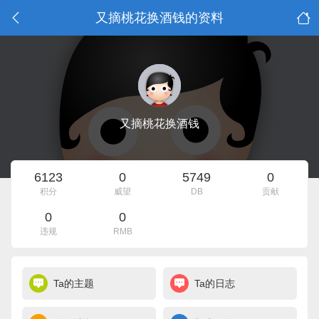
又摘桃花换酒钱的资料
又摘桃花换酒钱
6123
0
5749
0
积分
威望
DB
贡献
0
0
违规
RMB
Ta的主题
Ta的日志