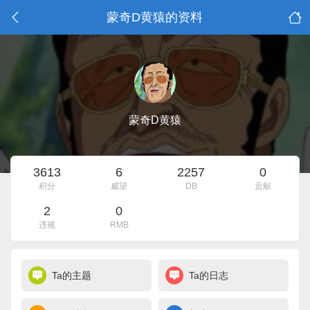
蒙奇D黄猿的资料
蒙奇D黄猿
3613
6
2257
0
积分
威望
DB
贡献
2
0
违规
RMB
Ta的主题
Ta的日志