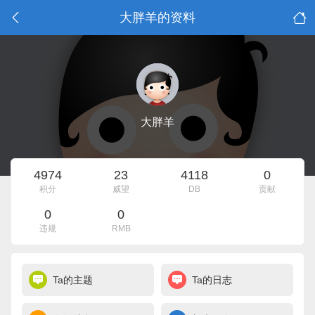
大胖羊的资料
大胖羊
4974
23
4118
0
积分
威望
DB
贡献
0
0
违规
RMB
Ta的主题
Ta的日志