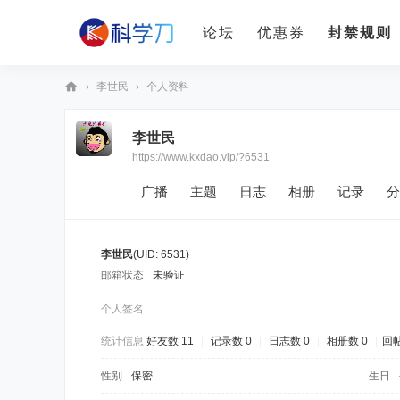
论坛
优惠券
封禁规则
›
李世民
›
个人资料
科
李世民
学
https://www.kxdao.vip/?6531
刀
广播
主题
日志
相册
记录
分
李世民
(UID: 6531)
邮箱状态
未验证
个人签名
统计信息
好友数 11
|
记录数 0
|
日志数 0
|
相册数 0
|
回帖
性别
保密
生日