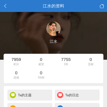
江水的资料
江水
7959
0
7755
0
积分
威望
DB
贡献
0
0
违规
RMB
Ta的主题
Ta的日志