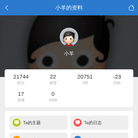
小羊的资料
小羊
21744
22
20751
-23
积分
威望
DB
贡献
17
0
违规
RMB
Ta的主题
Ta的日志