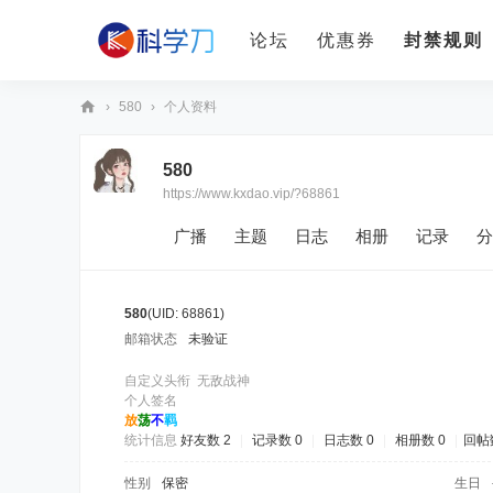
论坛
优惠券
封禁规则
›
580
›
个人资料
科
580
学
https://www.kxdao.vip/?68861
刀
广播
主题
日志
相册
记录
分
580
(UID: 68861)
邮箱状态
未验证
自定义头衔
无敌战神
个人签名
放
荡
不
羁
统计信息
好友数 2
|
记录数 0
|
日志数 0
|
相册数 0
|
回帖数
性别
保密
生日