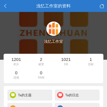
浅忆工作室的资料
浅忆工作室
1201
2
1021
1
积分
威望
DB
贡献
0
0
违规
RMB
Ta的主题
Ta的日志