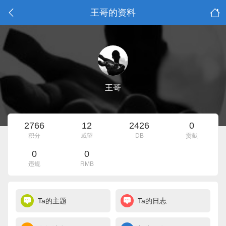
王哥的资料
王哥
2766
12
2426
0
积分
威望
DB
贡献
0
0
违规
RMB
Ta的主题
Ta的日志