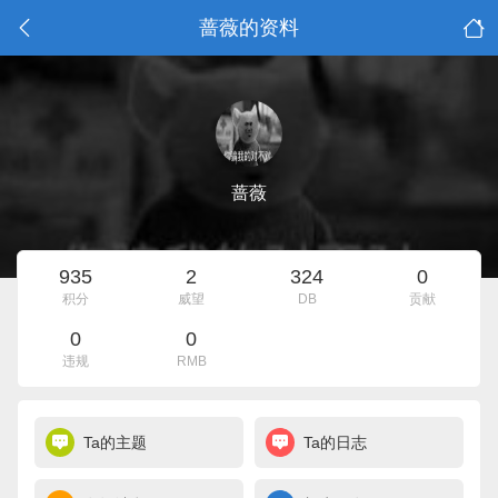
蔷薇的资料
蔷薇
935
2
324
0
积分
威望
DB
贡献
0
0
违规
RMB
Ta的主题
Ta的日志