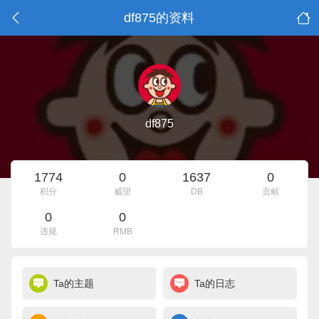
df875的资料
df875
1774
0
1637
0
积分
威望
DB
贡献
0
0
违规
RMB
Ta的主题
Ta的日志