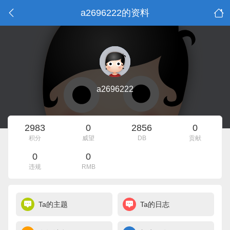
a2696222的资料
a2696222
2983
0
2856
0
积分
威望
DB
贡献
0
0
违规
RMB
Ta的主题
Ta的日志