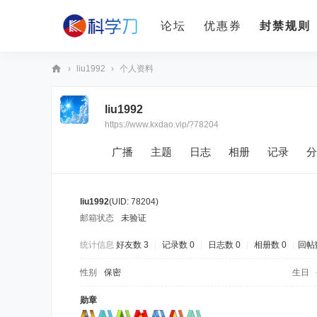
论坛
优惠券
封禁规则
›
liu1992
›
个人资料
科
liu1992
学
https://www.kxdao.vip/?78204
刀
广播
主题
日志
相册
记录
分
liu1992
(UID: 78204)
邮箱状态
未验证
统计信息
好友数 3
|
记录数 0
|
日志数 0
|
相册数 0
|
回帖数
性别
保密
生日
勋章