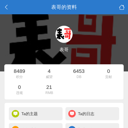
表哥的资料
表哥
8489
4
6453
0
积分
威望
DB
贡献
0
21
违规
RMB
Ta的主题
Ta的日志