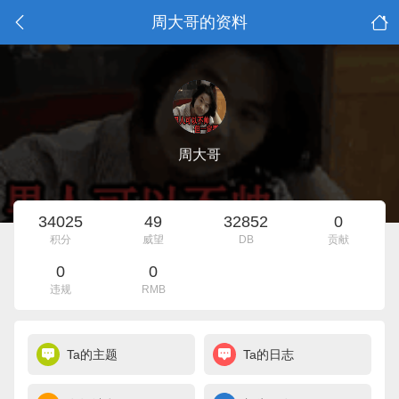
周大哥的资料
周大哥
34025
49
32852
0
积分
威望
DB
贡献
0
0
违规
RMB
Ta的主题
Ta的日志