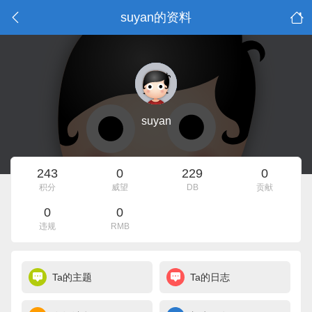
suyan的资料
suyan
243
0
229
0
积分
威望
DB
贡献
0
0
违规
RMB
Ta的主题
Ta的日志