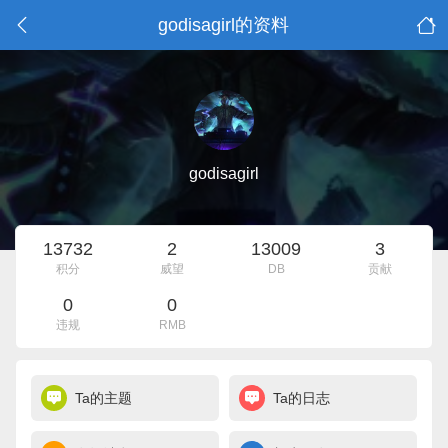
godisagirl的资料
godisagirl
13732
2
13009
3
积分
威望
DB
贡献
0
0
违规
RMB
Ta的主题
Ta的日志