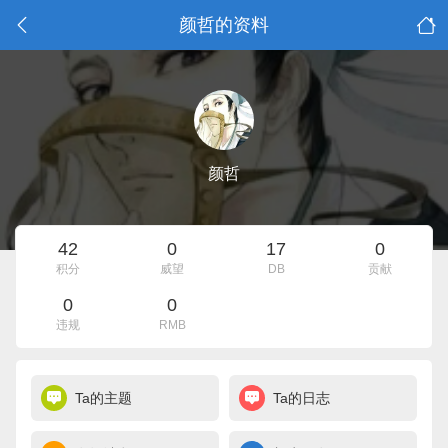
颜哲的资料
颜哲
42
0
17
0
积分
威望
DB
贡献
0
0
违规
RMB
Ta的主题
Ta的日志