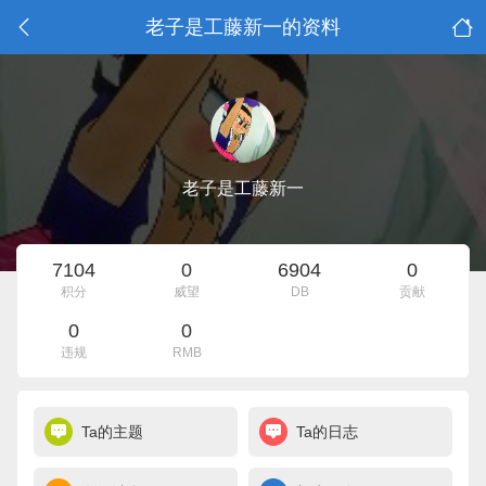
老子是工藤新一的资料
老子是工藤新一
7104
0
6904
0
积分
威望
DB
贡献
0
0
违规
RMB
Ta的主题
Ta的日志