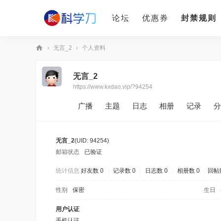
论坛
优惠券
封禁规则
›
无言_2
›
个人资料
科
无言_2
学
https://www.kxdao.vip/?94254
刀
广播
主题
日志
相册
记录
分
无言_2
(UID: 94254)
邮箱状态
已验证
统计信息
好友数 0
|
记录数 0
|
日志数 0
|
相册数 0
|
回帖
性别
保密
生日
用户认证
手机认证