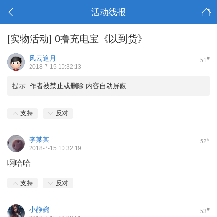
活动线报
[实物活动]
0撸充电宝《以到货》
风云追月
#
51
2018-7-15 10:32:13
提示:
作者被禁止或删除 内容自动屏蔽
支持
反对
李某某
#
52
2018-7-15 10:32:19
啊哈哈
支持
反对
小静婉_
#
53