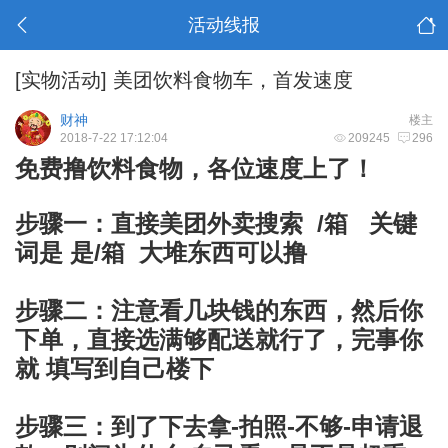
活动线报
[实物活动]
美团饮料食物车，首发速度
财神
楼主
2018-7-22 17:12:04
209245
296
免费撸饮料食物，各位速度上了！
步骤一：直接美团外卖搜索 /箱 关键
词是 是/箱 大堆东西可以撸
步骤二：注意看几块钱的东西，然后你
下单，直接选满够配送就行了，完事你
就 填写到自己楼下
步骤三：到了下去拿-拍照-不够-申请退