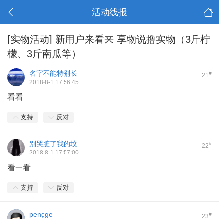
活动线报
[实物活动]
新用户来看来 享物说撸实物（3斤柠
檬、3斤南瓜等）
名字不能特别长
#
21
2018-8-1 17:56:45
看看
支持
反对
别哭脏了我的坟
#
22
2018-8-1 17:57:00
看一看
支持
反对
pengge
#
23