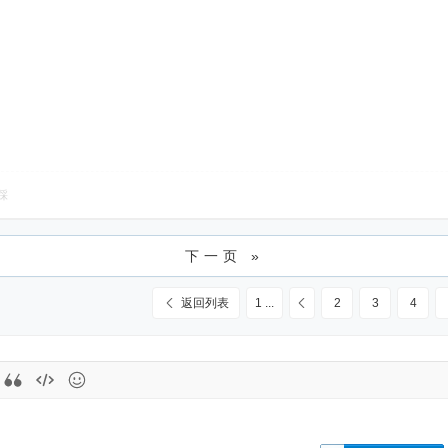
踩
下一页 »
返回列表
1 ...
2
3
4