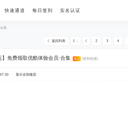
快速通道
每日签到
实名认证
·合集
返回列表
1 ...
2
3
4
运】免费领取优酷体验会员·合集
火...
[复制链接]
47:30
|
显示全部楼层