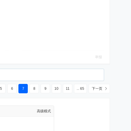
举报
5
6
7
8
9
10
11
... 65
下一页
高级模式