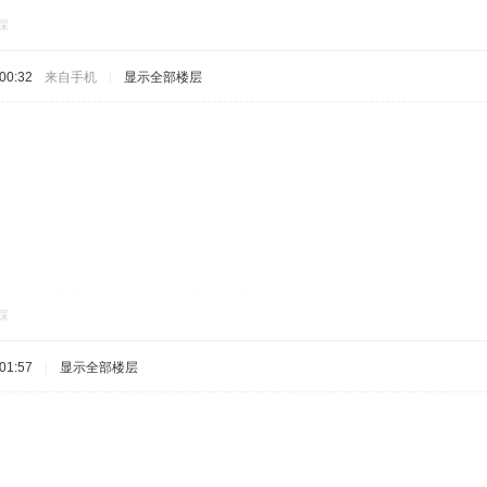
踩
00:32
来自手机
|
显示全部楼层
踩
01:57
|
显示全部楼层