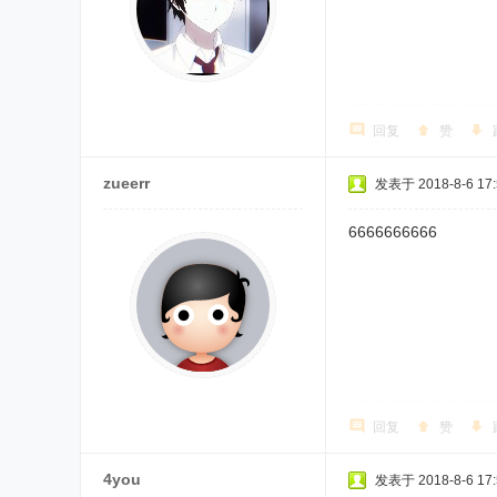
回复
赞
zueerr
发表于 2018-8-6 17:
6666666666
回复
赞
4you
发表于 2018-8-6 17: