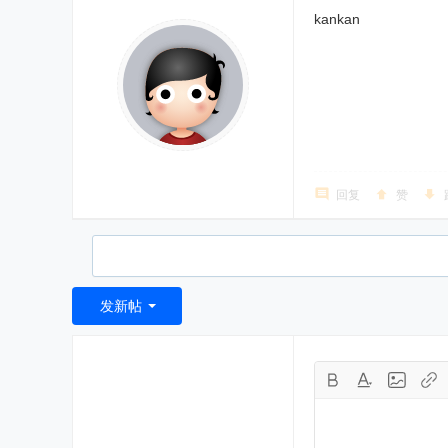
kankan
回复
赞
发新帖