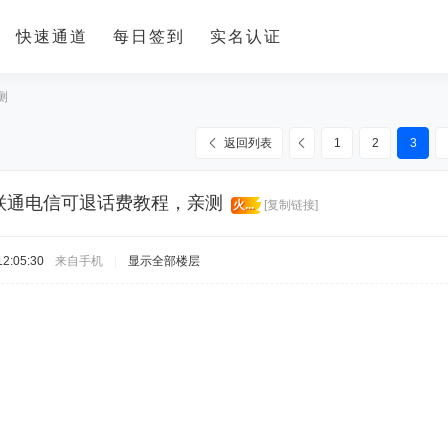
快速通道
每日签到
实名认证
测
返回列表
1
2
3
联通电信可退话费教程，亲测
火...
[复制链接]
2:05:30
来自手机
|
显示全部楼层