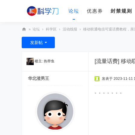
论坛
优惠券
封禁规则
»
论坛
›
科学区
›
活动线报
›
移动联通电信可退话费教程，亲
科
发新帖
学
刀
[流量话费]
移动
楼主:
热带鱼
华北渣男王
发表于 2023-11-11 1
。。。。。。。