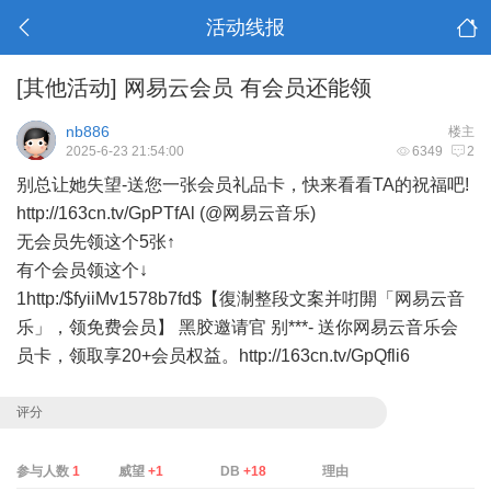
活动线报
[其他活动]
网易云会员 有会员还能领
nb886
楼主
2025-6-23 21:54:00
6349
2
别总让她失望-送您一张会员礼品卡，快来看看TA的祝福吧!
http://163cn.tv/GpPTfAl (@网易云音乐)
无会员先领这个5张↑
有个会员领这个↓
1http:/$fyiiMv1578b7fd$【復淛整段文案并咑閞「网易云音
乐」，领免费会员】 黑胶邀请官 别***- 送你网易云音乐会
员卡，领取享20+会员权益。http://163cn.tv/GpQfli6
评分
参与人数
1
威望
+1
DB
+18
理由