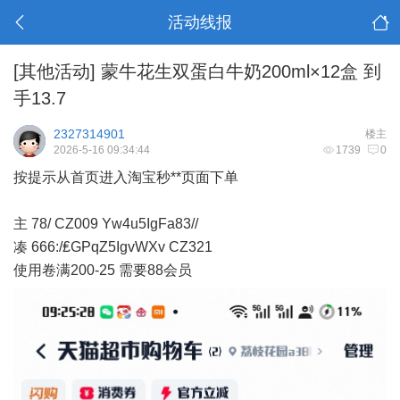
活动线报
[其他活动]
蒙牛花生双蛋白牛奶200ml×12盒 到
手13.7
2327314901
楼主
2026-5-16 09:34:44
1739
0
按提示从首页进入淘宝秒**页面下单
主 78/ CZ009 Yw4u5IgFa83//
凑 666:/₤GPqZ5IgvWXv CZ321
使用卷满200-25 需要88会员