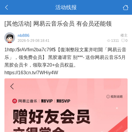
活动线报
[其他活动]
网易云音乐会员 有会员还能领
nb886
楼主
2026-5-29 08:18:41
1311
0
1http:/$rAVfim2ba7c79f$【復淛整段文案并咑閞「网易云音
乐」，领免费会员】 黑胶邀请官 别***- 送你网易云音乐5月
黑胶会员卡，领取享20+会员权益。
https://163cn.tv/7WHiy4W