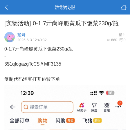
活动线报
[实物活动]
0-1.7亓尚峰脆黄瓜下饭菜230g/瓶
耀哥
楼主
2026-6-3 12:40:32
860
0
0-1.7亓尚峰脆黄瓜下饭菜230g/瓶
-
3$1qfogazgTcC$:// MF3135
复制代码淘宝打开跳转下单