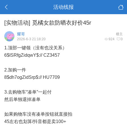
活动线报
[实物活动]
觅橘女款防晒衣好价45r
耀哥
楼主
2026-6-3 21:18:20
924
0
1.顶部一键领（没有也没关系）
6$ISRfgZidqwY$:// CZ3457
2.加购一件
8$dh7ogZidSrp$:// HU7709
3.去购物车“凑单”一起付
然后单独退掉凑单
如果购物车没有凑单按钮就直接拍
45左右也划算/抖音都是卖100+