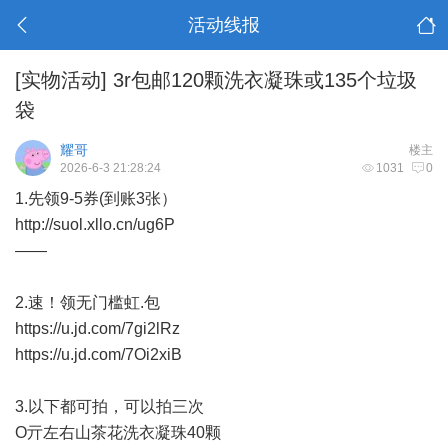
活动线报
[实物活动]
3r包邮120颗洗衣凝珠或135个垃圾
袋
耀哥
楼主
2026-6-3 21:28:24
1031
0
1.先领9-5券(到账3张）
http://suol.xllo.cn/ug6P
——
2.速！领无门槛虹.包
https://u.jd.com/7gi2lRz
https://u.jd.com/7Oi2xiB
3.以下都可拍，可以拍三次
O亓左右山茶花洗衣凝珠40颗