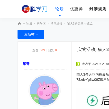
论坛
优惠券
封禁规则
»
论坛
›
科学区
›
活动线报
›
猫人3条天丝内裤11r
科
发新帖
学
刀
[实物活动]
猫人3
查看:
563
|
回复:
0
耀哥
发表于 2026-6-21 08
猫人3条天丝内裤最后
7$zdvYg6w09Zl$:// 