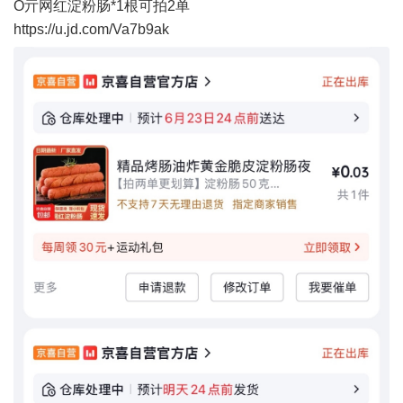
O亓网红淀粉肠*1根可拍2单
https://u.jd.com/Va7b9ak