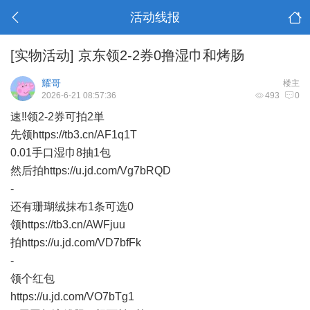
活动线报
[实物活动]
京东领2-2券0撸湿巾和烤肠
耀哥
楼主
2026-6-21 08:57:36
493
0
速‼领2-2券可拍2単
先领https://tb3.cn/AF1q1T
0.01手口湿巾8抽1包
然后拍https://u.jd.com/Vg7bRQD
-
还有珊瑚绒抹布1条可选0
领https://tb3.cn/AWFjuu
拍https://u.jd.com/VD7bfFk
​-
​领个红包
https://u.jd.com/VO7bTg1