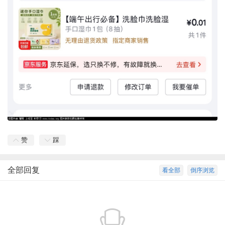
赞
踩
全部回复
看全部
倒序浏览