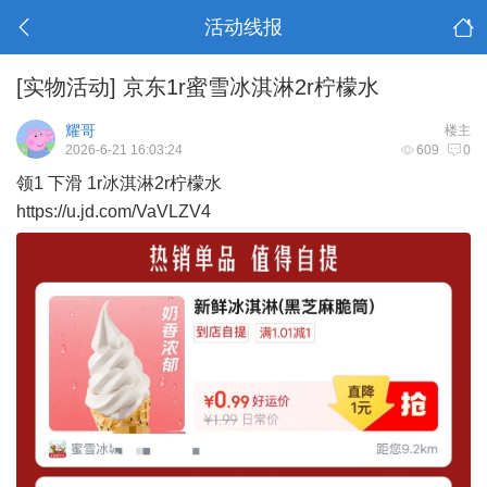
活动线报
[实物活动]
京东1r蜜雪冰淇淋2r柠檬水
耀哥
楼主
2026-6-21 16:03:24
609
0
领1 下滑 1r冰淇淋2r柠檬水
https://u.jd.com/VaVLZV4