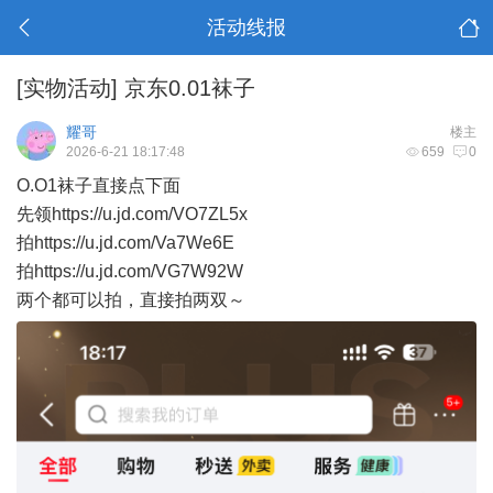
活动线报
[实物活动]
京东0.01袜子
耀哥
楼主
2026-6-21 18:17:48
659
0
O.O1袜子直接点下面
先领https://u.jd.com/VO7ZL5x
拍https://u.jd.com/Va7We6E
拍https://u.jd.com/VG7W92W
两个都可以拍，直接拍两双～