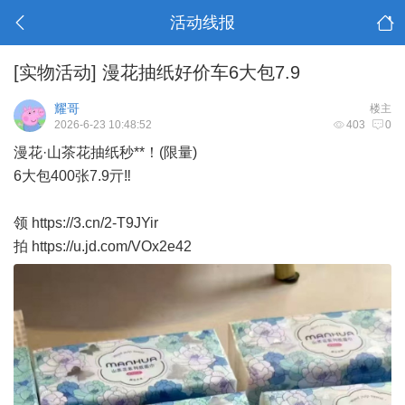
活动线报
[实物活动]
漫花抽纸好价车6大包7.9
耀哥
楼主
2026-6-23 10:48:52
403
0
漫花·山茶花抽纸秒**！(限量)
6大包400张7.9亓‼
领 https://3.cn/2-T9JYir
拍 https://u.jd.com/VOx2e42