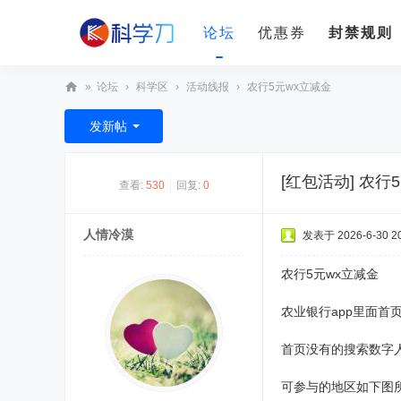
论坛
优惠券
封禁规则
»
论坛
›
科学区
›
活动线报
›
农行5元wx立减金
科
发新帖
学
刀
[红包活动]
农行5
查看:
530
|
回复:
0
人情冷漠
发表于 2026-6-30 20
农行5元wx立减金
农业银行app里面首
首页没有的搜索数字人
可参与的地区如下图