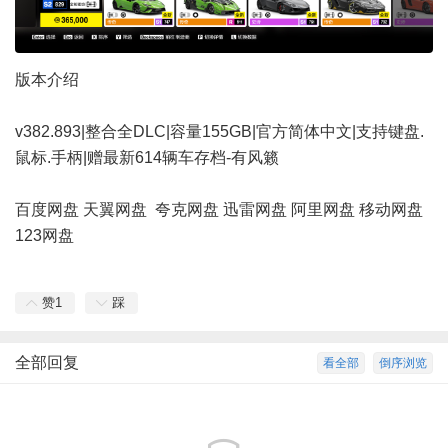
版本介绍
v382.893|整合全DLC|容量155GB|官方简体中文|支持键盘.
鼠标.手柄|赠最新614辆车存档-有风籁
百度网盘
天翼网盘
夸克网盘
迅雷网盘
阿里网盘
移动网盘
123网盘
赞
1
踩
全部回复
看全部
倒序浏览