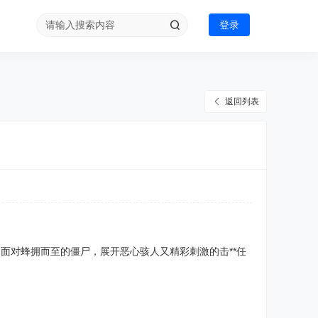
登录
返回列表
共同面对蜂拥而至的僵尸，展开恶心骇人又精彩刺激的击**任