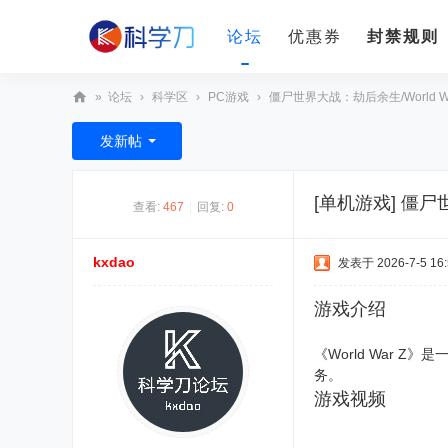
论坛
优惠券
封禁规则
»
论坛
›
科学区
›
PC游戏
›
僵尸世界大战：劫后余生/World War Z: 
科
发新帖
学
刀
[单机游戏]
僵尸世界
查看:
467
|
回复:
0
kxdao
发表于 2026-7-5 16:
游戏介绍
《World War
务。
游戏视频