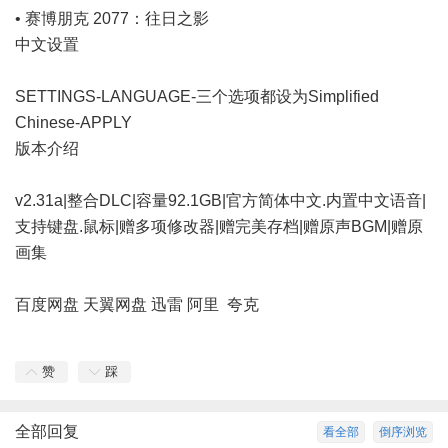
• 赛博朋克 2077：往日之影
中文设置
SETTINGS-LANGUAGE-三个选项都设为Simplified
Chinese-APPLY
版本介绍
v2.31a|整合DLC|容量92.1GB|官方简体中文.内置中文语音|
支持键盘.鼠标|赠多项修改器|赠完美存档|赠原声BGM|赠原
画集
百度网盘
天翼网盘
迅雷
阿里
夸克
赞
踩
全部回复
看全部
倒序浏览