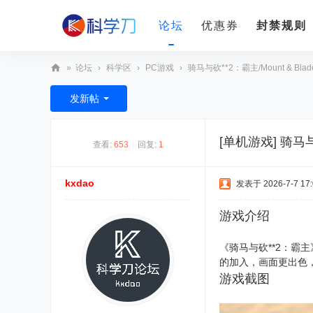
论坛
优惠券
封禁规则
»
论坛
›
科学区
›
PC游戏
›
骑马与砍**2：霸主/Mount & Blade II:
科
发新帖
学
刀
[单机游戏]
骑马与砍
查看:
653
|
回复:
1
kxdao
发表于 2026-7-7 17:
游戏介绍
《骑马与砍**2：霸
的加入，画面更出色
游戏截图