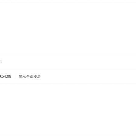
踩
:54:08
|
显示全部楼层