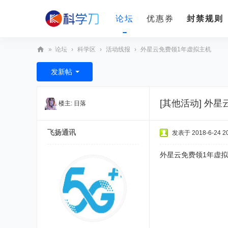
论坛
优惠券
封禁规则
»
论坛
›
科学区
›
活动线报
›
外星云免费领1年虚拟主机
科
发新帖
学
刀
[其他活动]
外星
楼主:
日落
飞扬通讯
发表于 2018-6-24 20
外星云免费领1年虚