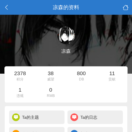
凉森的资料
凉森
2378
38
800
11
积分
威望
DB
贡献
1
0
违规
RMB
Ta的主题
Ta的日志